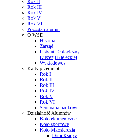
Rok II
Rok III
Rok IV
Rok V
Rok VI
Pozostali alumni
O WSD
Historia
Zarząd
Instytut Teologiczny
Diecezji Kieleckiej
Wykładowcy
Karty przedmiotu
Rok I
Rok II
Rok III
Rok IV
Rok V
Rok VI
Seminaria naukowe
Działalność Alumnów
Koło ekumeniczne
Koło sportowe
Koło Miłosierdzia
Dom Księży