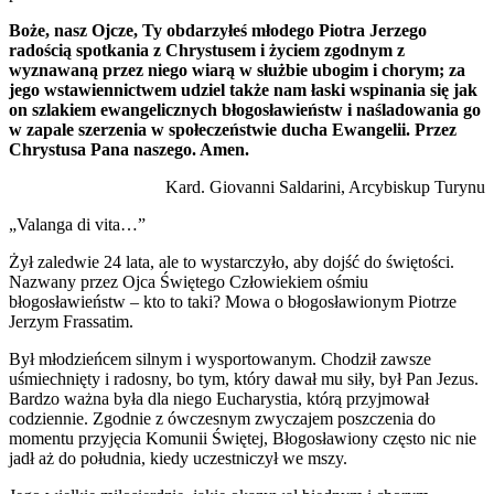
Boże, nasz Ojcze, Ty obdarzyłeś młodego Piotra Jerzego
radością spotkania z Chrystusem i życiem zgodnym z
wyznawaną przez niego wiarą w służbie ubogim i chorym; za
jego wstawiennictwem udziel także nam łaski wspinania się jak
on szlakiem ewangelicznych błogosławieństw i naśladowania go
w zapale szerzenia w społeczeństwie ducha Ewangelii. Przez
Chrystusa Pana naszego. Amen.
Kard. Giovanni Saldarini, Arcybiskup Turynu
„Valanga di vita…”
Żył zaledwie 24 lata, ale to wystarczyło, aby dojść do świętości.
Nazwany przez Ojca Świętego Człowiekiem ośmiu
błogosławieństw – kto to taki? Mowa o błogosławionym Piotrze
Jerzym Frassatim.
Był młodzieńcem silnym i wysportowanym. Chodził zawsze
uśmiechnięty i radosny, bo tym, który dawał mu siły, był Pan Jezus.
Bardzo ważna była dla niego Eucharystia, którą przyjmował
codziennie. Zgodnie z ówczesnym zwyczajem poszczenia do
momentu przyjęcia Komunii Świętej, Błogosławiony często nic nie
jadł aż do południa, kiedy uczestniczył we mszy.