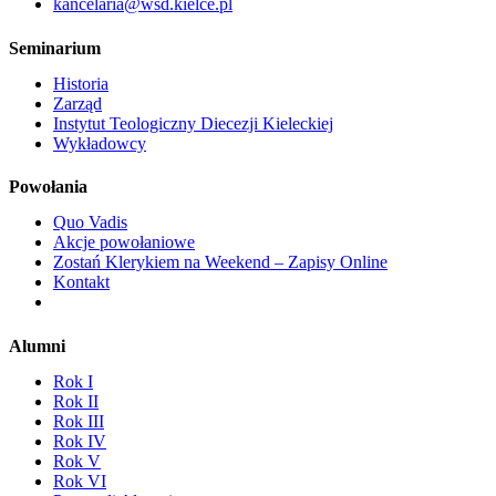
kancelaria@wsd.kielce.pl
Seminarium
Historia
Zarząd
Instytut Teologiczny Diecezji Kieleckiej
Wykładowcy
Powołania
Quo Vadis
Akcje powołaniowe
Zostań Klerykiem na Weekend – Zapisy Online
Kontakt
Alumni
Rok I
Rok II
Rok III
Rok IV
Rok V
Rok VI