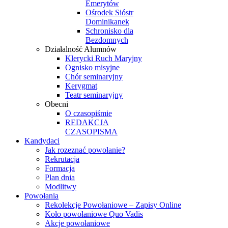
Emerytów
Ośrodek Sióstr
Dominikanek
Schronisko dla
Bezdomnych
Działalność Alumnów
Klerycki Ruch Maryjny
Ognisko misyjne
Chór seminaryjny
Kerygmat
Teatr seminaryjny
Obecni
O czasopiśmie
REDAKCJA
CZASOPISMA
Kandydaci
Jak rozeznać powołanie?
Rekrutacja
Formacja
Plan dnia
Modlitwy
Powołania
Rekolekcje Powołaniowe – Zapisy Online
Koło powołaniowe Quo Vadis
Akcje powołaniowe