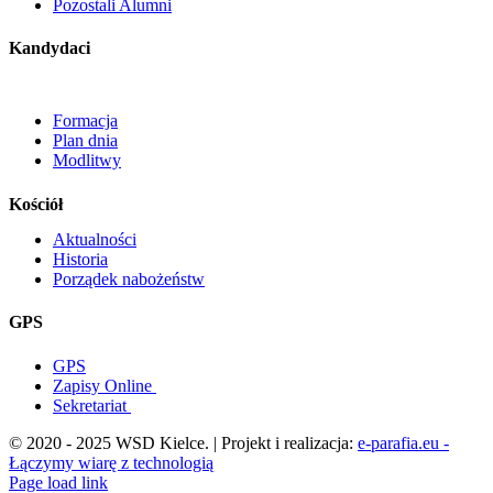
Pozostali Alumni
Kandydaci
Formacja
Plan dnia
Modlitwy
Kościół
Aktualności
Historia
Porządek nabożeństw
GPS
GPS
Zapisy Online
Sekretariat
© 2020 - 2025 WSD Kielce. | Projekt i realizacja:
e-parafia.eu -
Łączymy wiarę z technologią
Facebook
YouTube
YouTube
Page load link