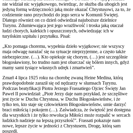
nie widział nic wyjątkowego, twierdząc, że służba dla ubogich jest
jedyną formą wdzięczności jaką może okazać Chrystusowi, za to, że
codziennie rano przychodzi do jego serca w Komunii Świętej.
Dlatego również on co dzień odwiedzał najuboższe dzielnice
Turynu. Zdumiewająca jest jego wrażliwość i troska jaką otaczał
ludzi chorych, kalekich i opuszczonych, odwiedzając ich w
turyńskim szpitalu i przytułku. Pisał:
„Kto pomaga choremu, wypełnia dzieło wyjątkowe; nie wszyscy
maja odwagę narażać się na sytuacje nieprzyjemne, a często także
niebezpieczne. (…). Kto opiekuje się chorym, (…) jest szczególnie
błogosławiony, bo trudno nam jest obarczać się bólem innych, gdyż
mamy sami tysiące własnych udręk i zmartwień”.
Zmarł 4 lipca 1925 roku na chorobę zwaną Heine Medina, którą
prawdopodobnie zaraził się od nędzarzy w slumsach Turynu.
Podczas beatyfikacji Piotra Jerzego Frassatiego Ojciec Święty Jan
Paweł II powiedział: „Piotr Jerzy daje nam przykład, że szczęśliwe
jest życie w Duchu Chrystusa, w Duchu Błogosławieństw, i że
tylko ten, kto staje się człowiekiem Błogosławieństw, umie darzyć
braci miłością i pokojem (…). Zaświadcza, że świętość jest dostępna
dla wszystkich i że tylko rewolucja Miłości może rozpalić w sercach
ludzkich nadzieje na lepszą przyszłość”. Frassati pokazuje nam
nowe, lepsze życie w jedności z Chrystusem, Drogę, którą sam
poszedł.