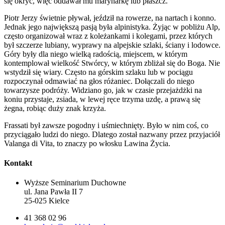
się okryć, więc oddawał mu marynarkę lub płaszcz.
Piotr Jerzy świetnie pływał, jeździł na rowerze, na nartach i konno.
Jednak jego największą pasją była alpinistyka. Żyjąc w pobliżu Alp,
często organizował wraz z koleżankami i kolegami, przez których
był szczerze lubiany, wyprawy na alpejskie szlaki, ściany i lodowce.
Góry były dla niego wielką radością, miejscem, w którym
kontemplował wielkość Stwórcy, w którym zbliżał się do Boga. Nie
wstydził się wiary. Często na górskim szlaku lub w pociągu
rozpoczynał odmawiać na głos różaniec. Dołączali do niego
towarzysze podróży. Widziano go, jak w czasie przejażdżki na
koniu przystaje, zsiada, w lewej ręce trzyma uzdę, a prawą się
żegna, robiąc duży znak krzyża.
Frassati był zawsze pogodny i uśmiechnięty. Było w nim coś, co
przyciągało ludzi do niego. Dlatego został nazwany przez przyjaciół
Valanga di Vita, to znaczy po włosku Lawina Życia.
Kontakt
Wyższe Seminarium Duchowne
ul. Jana Pawła II 7
25-025 Kielce
41 368 02 96