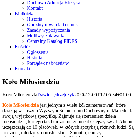
Duchowa Adopcja Kleryka
Kontakt
Biblioteka
Historia
Godziny otwarcia i cennik
Zasady wypożyczania
Multiwyszukiwarka
Centralny Katalog FIDES
Kościół
Ogłoszenia
Historia
Porządek nabożeństw
Kontakt
Koło Miłosierdzia
Koło Miłosierdzia
Dawid Jędrzejczyk
2020-12-06T12:05:34+01:00
Koło Miłosierdzia
jest jednym z wielu kół zainteresowań, które
działają w naszym Wyższym Seminarium Duchownym. Ma jednak
swoją wyjątkową specyfikę. Zajmuje się szerzeniem dzieła
miłosierdzia, którego tak bardzo potrzebuje dzisiejszy świat. Alumni
uczęszczają do 10 placówek, w których spotykają różnych ludzi. Są
to dzieci, młodzież, dorośli i starsi. Samotni, chorzy,