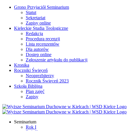
Przejdź
Grono Przyjaciół Seminarium
do
Statut
zawartości
Sekretariat
Zapisy online
Kieleckie Studia Teologiczne
Redakcja
Procedura recenzji
Lista recenzentów
Dla autorów
Dostęp online
Zgłoszenie artykułu do publikacji
Kronika
Roczniki Święceń
Neoprezbiterzy
Rocznik Święceń 2023
Szkoła Biblijna
Plan zajęć
Zapisy
Facebook
YouTube
YouTube
Seminarium
Rok I