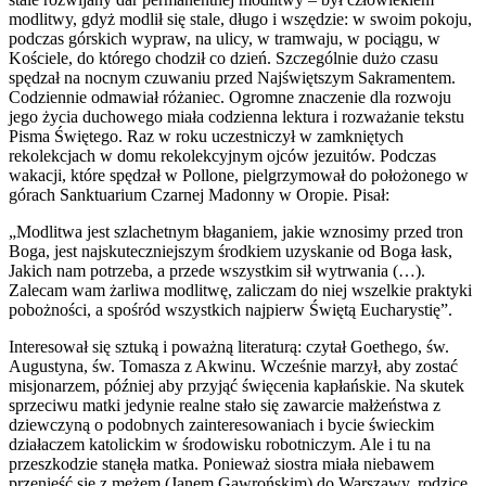
modlitwy, gdyż modlił się stale, długo i wszędzie: w swoim pokoju,
podczas górskich wypraw, na ulicy, w tramwaju, w pociągu, w
Kościele, do którego chodził co dzień. Szczególnie dużo czasu
spędzał na nocnym czuwaniu przed Najświętszym Sakramentem.
Codziennie odmawiał różaniec. Ogromne znaczenie dla rozwoju
jego życia duchowego miała codzienna lektura i rozważanie tekstu
Pisma Świętego. Raz w roku uczestniczył w zamkniętych
rekolekcjach w domu rekolekcyjnym ojców jezuitów. Podczas
wakacji, które spędzał w Pollone, pielgrzymował do położonego w
górach Sanktuarium Czarnej Madonny w Oropie. Pisał:
„Modlitwa jest szlachetnym błaganiem, jakie wznosimy przed tron
Boga, jest najskuteczniejszym środkiem uzyskanie od Boga łask,
Jakich nam potrzeba, a przede wszystkim sił wytrwania (…).
Zalecam wam żarliwa modlitwę, zaliczam do niej wszelkie praktyki
pobożności, a spośród wszystkich najpierw Świętą Eucharystię”.
Interesował się sztuką i poważną literaturą: czytał Goethego, św.
Augustyna, św. Tomasza z Akwinu. Wcześnie marzył, aby zostać
misjonarzem, później aby przyjąć święcenia kapłańskie. Na skutek
sprzeciwu matki jedynie realne stało się zawarcie małżeństwa z
dziewczyną o podobnych zainteresowaniach i bycie świeckim
działaczem katolickim w środowisku robotniczym. Ale i tu na
przeszkodzie stanęła matka. Ponieważ siostra miała niebawem
przenieść się z mężem (Janem Gawrońskim) do Warszawy, rodzice