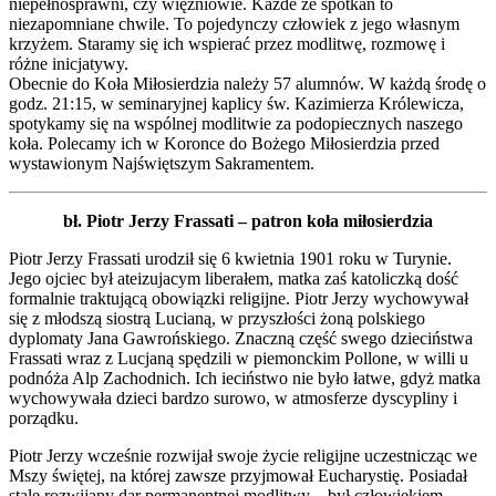
niepełnosprawni, czy więźniowie. Każde ze spotkań to
niezapomniane chwile. To pojedynczy człowiek z jego własnym
krzyżem. Staramy się ich wspierać przez modlitwę, rozmowę i
różne inicjatywy.
Obecnie do Koła Miłosierdzia należy 57 alumnów. W każdą środę o
godz. 21:15, w seminaryjnej kaplicy św. Kazimierza Królewicza,
spotykamy się na wspólnej modlitwie za podopiecznych naszego
koła. Polecamy ich w Koronce do Bożego Miłosierdzia przed
wystawionym Najświętszym Sakramentem.
bł. Piotr Jerzy Frassati – patron koła miłosierdzia
Piotr Jerzy Frassati urodził się 6 kwietnia 1901 roku w Turynie.
Jego ojciec był ateizujacym liberałem, matka zaś katoliczką dość
formalnie traktującą obowiązki religijne. Piotr Jerzy wychowywał
się z młodszą siostrą Lucianą, w przyszłości żoną polskiego
dyplomaty Jana Gawrońskiego. Znaczną część swego dzieciństwa
Frassati wraz z Lucjaną spędzili w piemonckim Pollone, w willi u
podnóża Alp Zachodnich. Ich ieciństwo nie było łatwe, gdyż matka
wychowywała dzieci bardzo surowo, w atmosferze dyscypliny i
porządku.
Piotr Jerzy wcześnie rozwijał swoje życie religijne uczestnicząc we
Mszy świętej, na której zawsze przyjmował Eucharystię. Posiadał
stale rozwijany dar permanentnej modlitwy – był człowiekiem