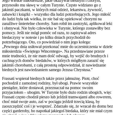
Jego wielkie miłosierdzie, jakie okazywał biednym i chorym,
przynosiło mu sławę w całym Turynie. Często widziano go z
jakimiś paczkami, w których miał odzież, lekarstwa, żywność,
zabawki i książki – wszystko dla ludzi potrzebujących. Jego miłość
do ludzi była tak wielka, że nie bał się opiekować chorymi na
zaraźliwe śmiertelne choroby. Sam robił im zastrzyki, aplikował leki
i obmywał. Nie było człowieka w Turynie, którego zostawiłby bez
pomocy. Jeśli nie mógł pomóc od razu, to zapisywał adres
biedaczyny w notesie i po kilku dniach przychodził do
potrzebującego. Oto, co powiedział o nim jego kolega:
„Pewnego dnia usiłował przekonać mnie do uczestniczenia w dziele
miłosierdzia «Świętego Wincentego». Na przedstawiane przeze
mnie trudności, że nie mam dość odwagi, by wejść do brudnych i
cuchnących domów biedaków, w których mógłbym zarazić się
jakimiś chorobami, z całą prostotą odpowiedział, iż nawiedzanie
biednych jest nawiedzaniem samego Jezusa Chrystusa.”
Frassati wspierał biednych także przez jałmużnę. Piotr, choć
pochodził z zamożnej rodziny, był ubogi. Prawie wszystkie
pieniądze, które dostawał, przeznaczał na pomoc swoim
przyjaciołom – ubogim. W Turynie było dużo rodzin ubogich, więc
Frassati często chodził pieszo lub jeździł tramwajami albo rowerem,
choć miał swoje auto, zaś w pociągu jeździł trzecią klasą, by
zaoszczędzić coś i je wesprzeć. Zdarzało się, że wracał do domu bez
części garderoby, bo napotkał jakiegoś biedaka, który nie miał czym