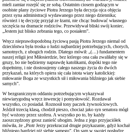
mieli zamiar rozejść się ze sobą. Ostatnim ciosem godzącym w
osobiste plany życiowe Piotra Jerzego była decyzja ojca objęcia
przez syna administracji wydawanego przez niego dziennika;
również i tę decyzję przyjął ze łzami, nie chcąc budować własnego
szczęścia na dramacie rodziców. Przewidywał bliski swój koniec.
„Jestem już blisko zebrania tego, co posiałem”.
Wręcz nieprawdopodobną życiową pasją Piotra Jerzego niemal od
dzieciństwa była troska o ludzi najbardziej potrzebujących, chorych,
samotnych, z ubogich rodzin. Dlatego mówił: „(…) fundamentem
naszej religii jest Miłosierdzie, bez którego ona cała zwaliłaby się w
gruzy, bo nie będziemy naprawdę katolikami, dopóki tego nie
dopełnimy, i nie dostosujemy całego naszego życia do dwóch
przykazań, na których opiera się cała istota wiary katolickiej:
miłowanie Boga ze wszystkich sił i miłowania bliźniego jak siebie
samych”.
W bezgranicznym oddaniu potrzebującym wykazywał
niewiarygodną wręcz inwencję i pomysłowość. Rozdawał
wszystko, co posiadał. Roznosił tony paczek żywnościowych.
Jeździł trzecią klasą, chodził pieszo, chociaż jako syn senatora mógł
być wożony przez szofera. A wszystko po to, by każdy
zaoszczędzony grosz zanieść ubogim. Jedna z jego przyjaciółek
mówiła, że „Piotr Jerzy przekraczał drugie przykazanie, gdyż kochał
bliźniego bardziej niż siebie samego”. On sam w swojej posłudze