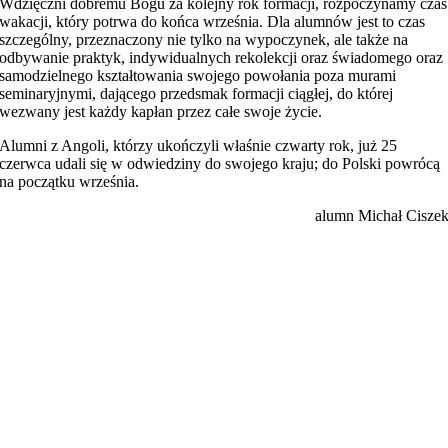
Wdzięczni dobremu Bogu za kolejny rok formacji, rozpoczynamy czas
wakacji, który potrwa do końca września. Dla alumnów jest to czas
szczególny, przeznaczony nie tylko na wypoczynek, ale także na
odbywanie praktyk, indywidualnych rekolekcji oraz świadomego oraz
samodzielnego kształtowania swojego powołania poza murami
seminaryjnymi, dającego przedsmak formacji ciągłej, do której
wezwany jest każdy kapłan przez całe swoje życie.
Alumni z Angoli, którzy ukończyli właśnie czwarty rok, już 25
czerwca udali się w odwiedziny do swojego kraju; do Polski powrócą
na początku września.
alumn Michał Cisze