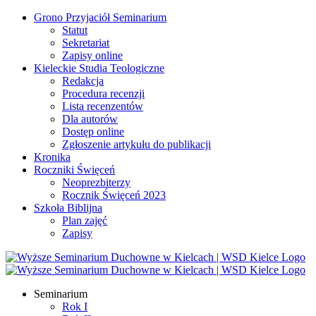
Przejdź
Grono Przyjaciół Seminarium
do
Statut
zawartości
Sekretariat
Zapisy online
Kieleckie Studia Teologiczne
Redakcja
Procedura recenzji
Lista recenzentów
Dla autorów
Dostęp online
Zgłoszenie artykułu do publikacji
Kronika
Roczniki Święceń
Neoprezbiterzy
Rocznik Święceń 2023
Szkoła Biblijna
Plan zajęć
Zapisy
Facebook
YouTube
YouTube
Seminarium
Rok I