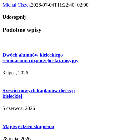
Michał Ciszek
2026-07-04T11:22:40+02:00
Udostępnij
Facebook
X
LinkedIn
WhatsApp
Pinterest
Email
Podobne wpisy
Dwóch alumnów kieleckiego
seminarium rozpoczęło staż misyjny
3 lipca, 2026
Sześciu nowych kapłanów diecezji
kieleckiej
5 czerwca, 2026
Majowy dzień skupienia
28 maja, 2026