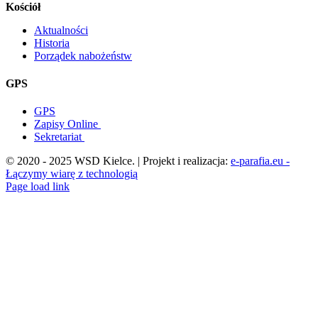
Kościół
Aktualności
Historia
Porządek nabożeństw
GPS
GPS
Zapisy Online
Sekretariat
© 2020 - 2025 WSD Kielce. | Projekt i realizacja:
e-parafia.eu -
Łączymy wiarę z technologią
Facebook
YouTube
YouTube
Page load link
Przejdź
do
góry