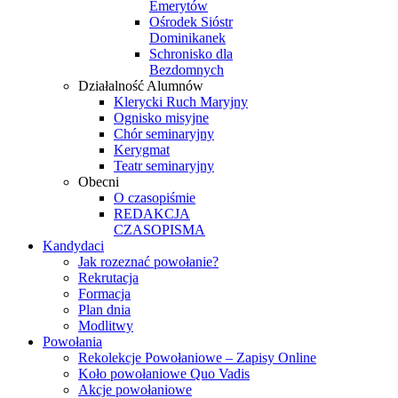
Emerytów
Ośrodek Sióstr
Dominikanek
Schronisko dla
Bezdomnych
Działalność Alumnów
Klerycki Ruch Maryjny
Ognisko misyjne
Chór seminaryjny
Kerygmat
Teatr seminaryjny
Obecni
O czasopiśmie
REDAKCJA
CZASOPISMA
Kandydaci
Jak rozeznać powołanie?
Rekrutacja
Formacja
Plan dnia
Modlitwy
Powołania
Rekolekcje Powołaniowe – Zapisy Online
Koło powołaniowe Quo Vadis
Akcje powołaniowe