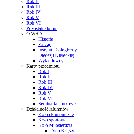
Rok II
Rok III
Rok IV
Rok V
Rok VI
Pozostali alumni
O WSD
Historia
Zarząd
Instytut Teologiczny
Diecezji Kieleckiej
Wykładowcy
Karty przedmiotu
Rok I
Rok II
Rok III
Rok IV
Rok V
Rok VI
Seminaria naukowe
Działalność Alumnów
Koło ekumeniczne
Koło sportowe
Koło Miłosierdzia
Dom Księży