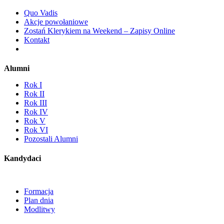
Quo Vadis
Akcje powołaniowe
Zostań Klerykiem na Weekend – Zapisy Online
Kontakt
Alumni
Rok I
Rok II
Rok III
Rok IV
Rok V
Rok VI
Pozostali Alumni
Kandydaci
Formacja
Plan dnia
Modlitwy