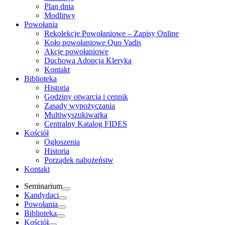
Plan dnia
Modlitwy
Powołania
Rekolekcje Powołaniowe – Zapisy Online
Koło powołaniowe Quo Vadis
Akcje powołaniowe
Duchowa Adopcja Kleryka
Kontakt
Biblioteka
Historia
Godziny otwarcia i cennik
Zasady wypożyczania
Multiwyszukiwarka
Centralny Katalog FIDES
Kościół
Ogłoszenia
Historia
Porządek nabożeństw
Kontakt
Seminarium
Kandydaci
Powołania
Biblioteka
Kościół