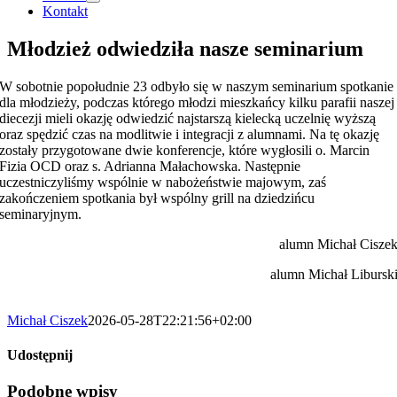
Kontakt
Młodzież odwiedziła nasze seminarium
W sobotnie popołudnie 23 odbyło się w naszym seminarium spotkanie
dla młodzieży, podczas którego młodzi mieszkańcy kilku parafii naszej
diecezji mieli okazję odwiedzić najstarszą kielecką uczelnię wyższą
oraz spędzić czas na modlitwie i integracji z alumnami. Na tę okazję
zostały przygotowane dwie konferencje, które wygłosili o. Marcin
Fizia OCD oraz s. Adrianna Małachowska. Następnie
uczestniczyliśmy wspólnie w nabożeństwie majowym, zaś
zakończeniem spotkania był wspólny grill na dziedzińcu
seminaryjnym.
alumn Michał Cisze
alumn Michał Libursk
Michał Ciszek
2026-05-28T22:21:56+02:00
Udostępnij
Facebook
X
LinkedIn
WhatsApp
Pinterest
Email
Podobne wpisy