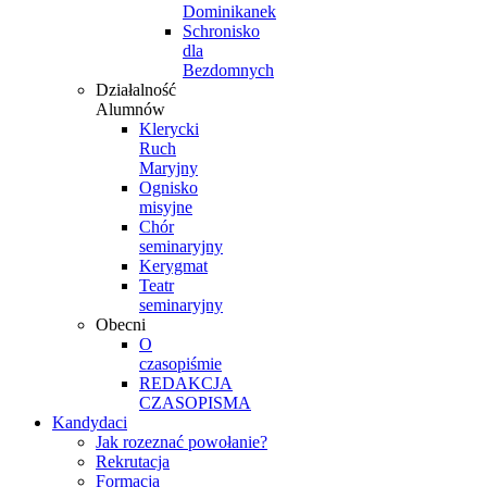
Dominikanek
Schronisko
dla
Bezdomnych
Działalność
Alumnów
Klerycki
Ruch
Maryjny
Ognisko
misyjne
Chór
seminaryjny
Kerygmat
Teatr
seminaryjny
Obecni
O
czasopiśmie
REDAKCJA
CZASOPISMA
Kandydaci
Jak rozeznać powołanie?
Rekrutacja
Formacja