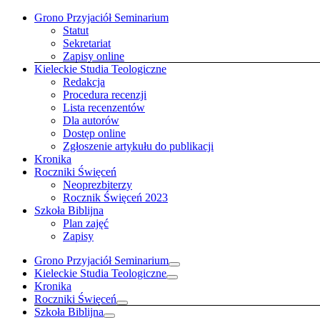
Przejdź
Grono Przyjaciół Seminarium
do
Statut
zawartości
Sekretariat
Zapisy online
Kieleckie Studia Teologiczne
Redakcja
Procedura recenzji
Lista recenzentów
Dla autorów
Dostęp online
Zgłoszenie artykułu do publikacji
Kronika
Roczniki Święceń
Neoprezbiterzy
Rocznik Święceń 2023
Szkoła Biblijna
Plan zajęć
Zapisy
Grono Przyjaciół Seminarium
Kieleckie Studia Teologiczne
Kronika
Roczniki Święceń
Szkoła Biblijna