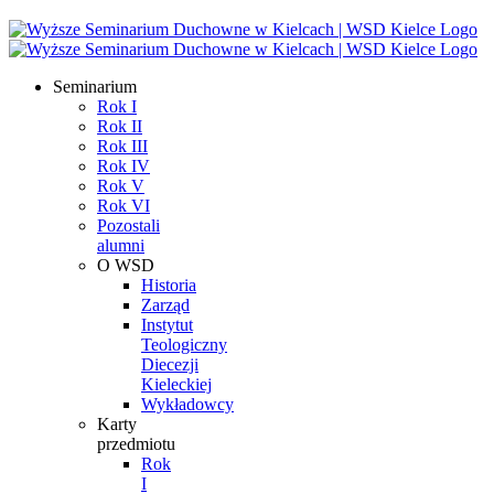
Seminarium
Rok I
Rok II
Rok III
Rok IV
Rok V
Rok VI
Pozostali
alumni
O WSD
Historia
Zarząd
Instytut
Teologiczny
Diecezji
Kieleckiej
Wykładowcy
Karty
przedmiotu
Rok
I