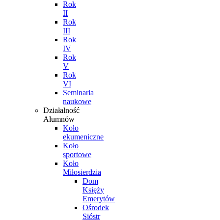
Rok
II
Rok
III
Rok
IV
Rok
V
Rok
VI
Seminaria
naukowe
Działalność
Alumnów
Koło
ekumeniczne
Koło
sportowe
Koło
Miłosierdzia
Dom
Księży
Emerytów
Ośrodek
Sióstr