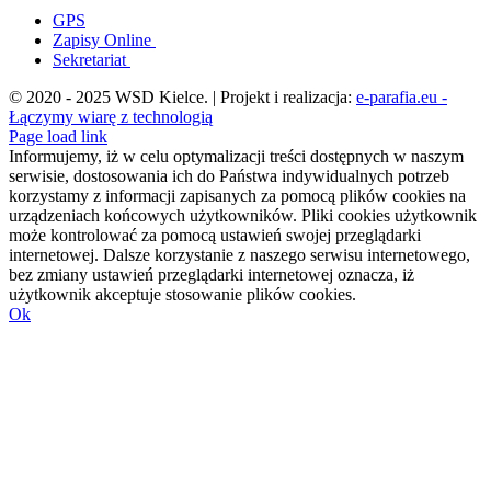
GPS
Zapisy Online
Sekretariat
© 2020 - 2025 WSD Kielce. | Projekt i realizacja:
e-parafia.eu -
Łączymy wiarę z technologią
Facebook
YouTube
YouTube
Page load link
Informujemy, iż w celu optymalizacji treści dostępnych w naszym
serwisie, dostosowania ich do Państwa indywidualnych potrzeb
korzystamy z informacji zapisanych za pomocą plików cookies na
urządzeniach końcowych użytkowników. Pliki cookies użytkownik
może kontrolować za pomocą ustawień swojej przeglądarki
internetowej. Dalsze korzystanie z naszego serwisu internetowego,
bez zmiany ustawień przeglądarki internetowej oznacza, iż
użytkownik akceptuje stosowanie plików cookies.
Ok
Przejdź
do
góry