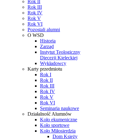
Rok II
Rok III
Rok IV
Rok V
Rok VI
Pozostali alumni
O WSD
Historia
Zarząd
Instytut Teologiczny
Diecezji Kieleckiej
Wykładowcy
Karty przedmiotu
Rok I
Rok II
Rok III
Rok IV
Rok V
Rok VI
Seminaria naukowe
Działalność Alumnów
Koło ekumeniczne
Koło sportowe
Koło Miłosierdzia
Dom Księży