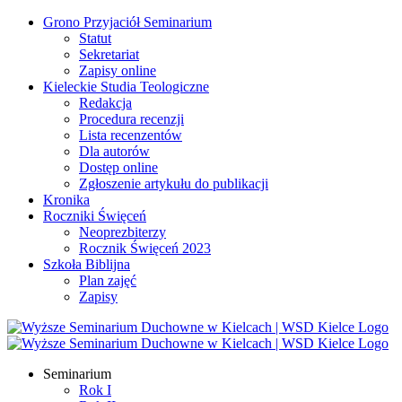
Przejdź
Grono Przyjaciół Seminarium
do
Statut
zawartości
Sekretariat
Zapisy online
Kieleckie Studia Teologiczne
Redakcja
Procedura recenzji
Lista recenzentów
Dla autorów
Dostęp online
Zgłoszenie artykułu do publikacji
Kronika
Roczniki Święceń
Neoprezbiterzy
Rocznik Święceń 2023
Szkoła Biblijna
Plan zajęć
Zapisy
Facebook
YouTube
YouTube
Seminarium
Rok I