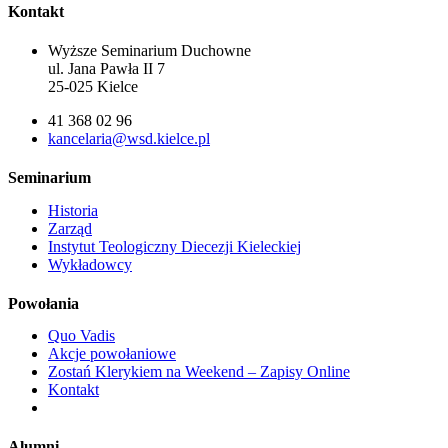
Kontakt
Wyższe Seminarium Duchowne
ul. Jana Pawła II 7
25-025 Kielce
41 368 02 96
kancelaria@wsd.kielce.pl
Seminarium
Historia
Zarząd
Instytut Teologiczny Diecezji Kieleckiej
Wykładowcy
Powołania
Quo Vadis
Akcje powołaniowe
Zostań Klerykiem na Weekend – Zapisy Online
Kontakt
Alumni