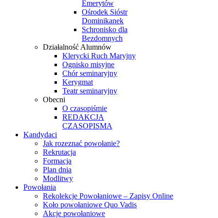
Emerytów
Ośrodek Sióstr
Dominikanek
Schronisko dla
Bezdomnych
Działalność Alumnów
Klerycki Ruch Maryjny
Ognisko misyjne
Chór seminaryjny
Kerygmat
Teatr seminaryjny
Obecni
O czasopiśmie
REDAKCJA
CZASOPISMA
Kandydaci
Jak rozeznać powołanie?
Rekrutacja
Formacja
Plan dnia
Modlitwy
Powołania
Rekolekcje Powołaniowe – Zapisy Online
Koło powołaniowe Quo Vadis
Akcje powołaniowe