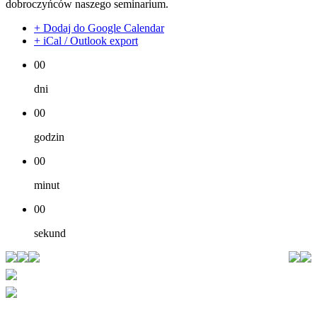
dobroczyńców naszego seminarium.
+ Dodaj do Google Calendar
+ iCal / Outlook export
00
dni
00
godzin
00
minut
00
sekund