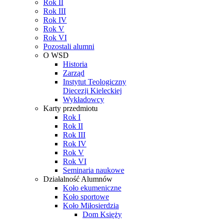
Rok II
Rok III
Rok IV
Rok V
Rok VI
Pozostali alumni
O WSD
Historia
Zarząd
Instytut Teologiczny
Diecezji Kieleckiej
Wykładowcy
Karty przedmiotu
Rok I
Rok II
Rok III
Rok IV
Rok V
Rok VI
Seminaria naukowe
Działalność Alumnów
Koło ekumeniczne
Koło sportowe
Koło Miłosierdzia
Dom Księży