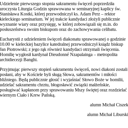
Udzielenie pierwszego stopnia sakramentu święceń poprzedziła
uroczysta Liturgia Godzin sprawowana w seminaryjnej kaplicy św.
Stanisława Kostki, której przewodniczył ks. Adam Perz – rektor
kieleckiego seminarium. W jej trakcie kandydaci złożyli publicznie
wyznanie wiary oraz przysięgę, w której zobowiązali się m.in. do
posłuszeństwa swoim biskupom oraz do zachowywania celibatu.
Eucharystii z udzieleniem święceń diakonatu sprawowanej o godzinie
10.00 w kieleckiej bazylice katedralnej przewodniczył ksiądz biskup
Jan Piotrowski; z jego rąk również kandydaci otrzymali święcenia.
Homilię wygłosił kardynał Dieudonné Nzapalainga – metropolita
archidiecezji Banghi.
Przyjmując pierwszy stopień sakramentu święceń, nowi diakoni zostali
posłani, aby w Kościele byli sługą Słowa, sakramentów i miłości
bliźniego. Będą publicznie głosić i wyjaśniać Słowo Boże w homilii,
udzielać sakramentu chrztu, błogosławić związki małżeńskie,
posługiwać kapłanom przy sprawowaniu Mszy świętej oraz rozdzielać
wiernym Ciało i Krew Pańską.
alumn Michał Cisze
alumn Michał Libursk