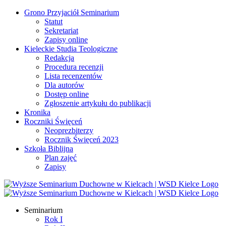
Przejdź
Grono Przyjaciół Seminarium
do
Statut
zawartości
Sekretariat
Zapisy online
Kieleckie Studia Teologiczne
Redakcja
Procedura recenzji
Lista recenzentów
Dla autorów
Dostęp online
Zgłoszenie artykułu do publikacji
Kronika
Roczniki Święceń
Neoprezbiterzy
Rocznik Święceń 2023
Szkoła Biblijna
Plan zajęć
Zapisy
Facebook
YouTube
YouTube
Seminarium
Rok I