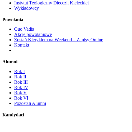
Instytut Teologiczny Diecezji Kieleckiej
Wykładowcy
Powołania
Quo Vadis
Akcje powołaniowe
Zostań Klerykiem na Weekend – Zapisy Online
Kontakt
Alumni
Rok I
Rok II
Rok III
Rok IV
Rok V
Rok VI
Pozostali Alumni
Kandydaci