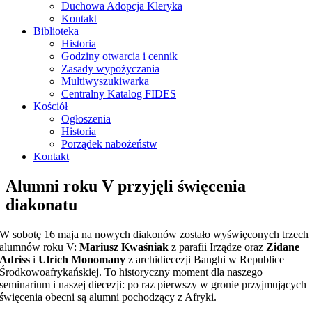
Duchowa Adopcja Kleryka
Kontakt
Biblioteka
Historia
Godziny otwarcia i cennik
Zasady wypożyczania
Multiwyszukiwarka
Centralny Katalog FIDES
Kościół
Ogłoszenia
Historia
Porządek nabożeństw
Kontakt
Alumni roku V przyjęli święcenia
diakonatu
W sobotę 16 maja na nowych diakonów zostało wyświęconych trzech
alumnów roku V:
Mariusz Kwaśniak
z parafii Irządze oraz
Zidane
Adriss
i
Ulrich Monomany
z archidiecezji Banghi w Republice
Środkowoafrykańskiej. To historyczny moment dla naszego
seminarium i naszej diecezji: po raz pierwszy w gronie przyjmujących
święcenia obecni są alumni pochodzący z Afryki.