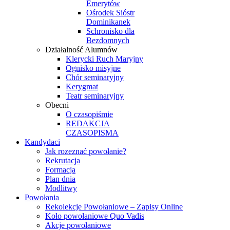
Emerytów
Ośrodek Sióstr
Dominikanek
Schronisko dla
Bezdomnych
Działalność Alumnów
Klerycki Ruch Maryjny
Ognisko misyjne
Chór seminaryjny
Kerygmat
Teatr seminaryjny
Obecni
O czasopiśmie
REDAKCJA
CZASOPISMA
Kandydaci
Jak rozeznać powołanie?
Rekrutacja
Formacja
Plan dnia
Modlitwy
Powołania
Rekolekcje Powołaniowe – Zapisy Online
Koło powołaniowe Quo Vadis
Akcje powołaniowe