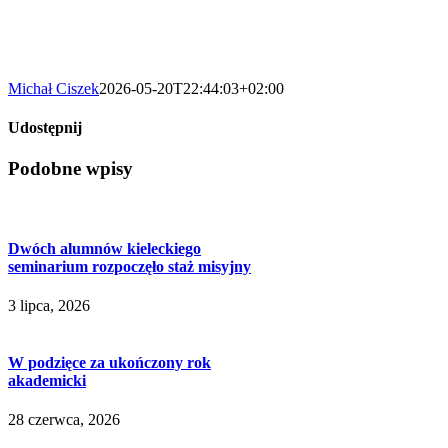
Michał Ciszek
2026-05-20T22:44:03+02:00
Udostępnij
Facebook
X
LinkedIn
WhatsApp
Pinterest
Email
Podobne wpisy
Dwóch alumnów kieleckiego
seminarium rozpoczęło staż misyjny
3 lipca, 2026
W podzięce za ukończony rok
akademicki
28 czerwca, 2026