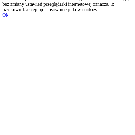
bez zmiany ustawień przeglądarki internetowej oznacza, iż
użytkownik akceptuje stosowanie plików cookies.
Ok
Przejdź
do
góry