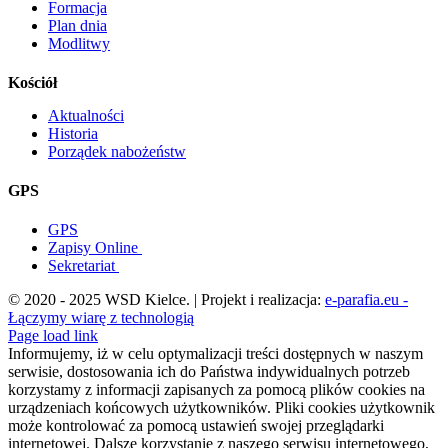
Formacja
Plan dnia
Modlitwy
Kościół
Aktualności
Historia
Porządek nabożeństw
GPS
GPS
Zapisy Online
Sekretariat
© 2020 - 2025 WSD Kielce. | Projekt i realizacja:
e-parafia.eu -
Łączymy wiarę z technologią
Facebook
YouTube
YouTube
Page load link
Informujemy, iż w celu optymalizacji treści dostępnych w naszym
serwisie, dostosowania ich do Państwa indywidualnych potrzeb
korzystamy z informacji zapisanych za pomocą plików cookies na
urządzeniach końcowych użytkowników. Pliki cookies użytkownik
może kontrolować za pomocą ustawień swojej przeglądarki
internetowej. Dalsze korzystanie z naszego serwisu internetowego,